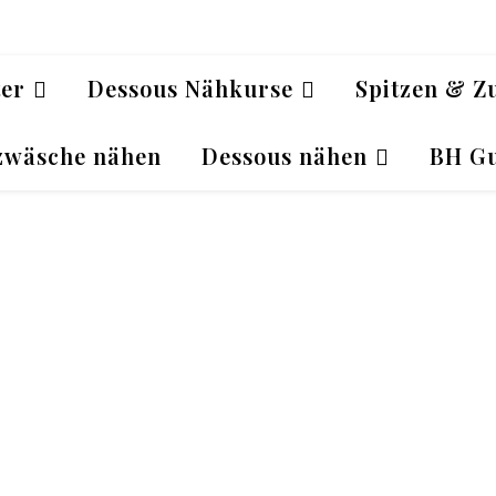
ter
Dessous Nähkurse
Spitzen & Z
zwäsche nähen
Dessous nähen
BH Gu