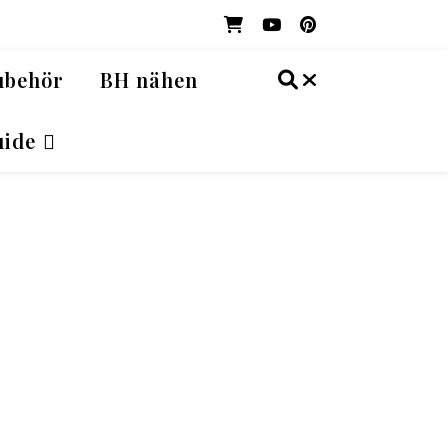
ubehör
BH nähen
ide