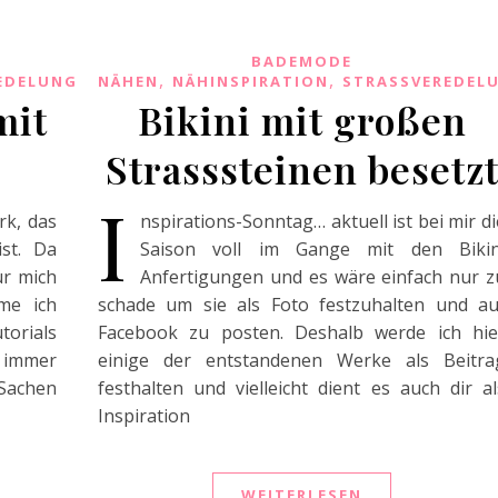
BADEMODE
,
,
EDELUNG
NÄHEN
NÄHINSPIRATION
STRASSVEREDEL
mit
Bikini mit großen
Strasssteinen besetz
I
rk, das
nspirations-Sonntag… aktuell ist bei mir di
ist. Da
Saison voll im Gange mit den Bikin
ür mich
Anfertigungen und es wäre einfach nur z
me ich
schade um sie als Foto festzuhalten und au
rials
Facebook zu posten. Deshalb werde ich hie
 immer
einige der entstandenen Werke als Beitra
Sachen
festhalten und vielleicht dient es auch dir al
Inspiration
WEITERLESEN