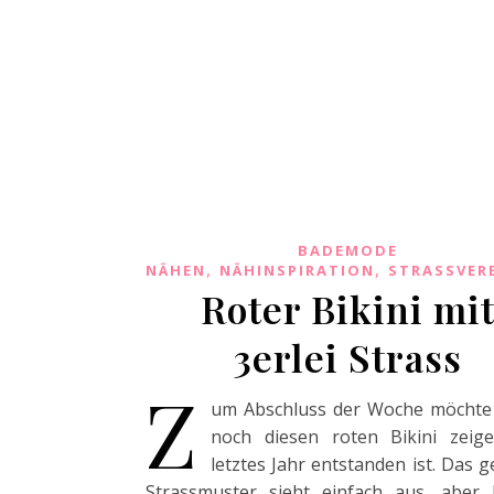
BADEMODE
,
,
NÄHEN
NÄHINSPIRATION
STRASSVER
Roter Bikini mi
3erlei Strass
Z
um Abschluss der Woche möchte 
noch diesen roten Bikini zeige
letztes Jahr entstanden ist. Das g
Strassmuster sieht einfach aus, aber 