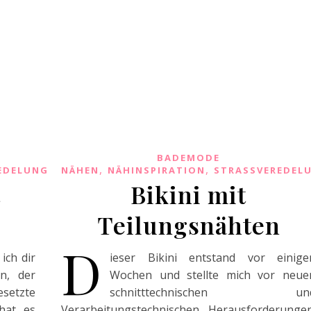
BADEMODE
,
,
EDELUNG
NÄHEN
NÄHINSPIRATION
STRASSVEREDEL
t
Bikini mit
Teilungsnähten
D
ich dir
ieser Bikini entstand vor einige
n, der
Wochen und stellte mich vor neue
esetzte
schnitttechnischen un
hat es
Verarbeitungstechnischen Herausforderungen