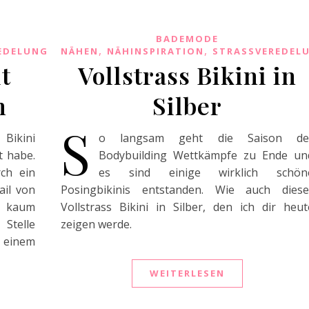
BADEMODE
,
,
EDELUNG
NÄHEN
NÄHINSPIRATION
STRASSVEREDEL
t
Vollstrass Bikini in
n
Silber
S
 Bikini
o langsam geht die Saison de
t habe.
Bodybuilding Wettkämpfe zu Ende un
rch ein
es sind einige wirklich schön
ail von
Posingbikinis entstanden. Wie auch diese
n kaum
Vollstrass Bikini in Silber, den ich dir heut
telle
zeigen werde.
n einem
WEITERLESEN