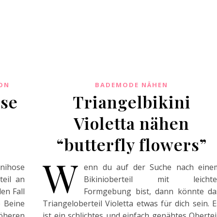
ON
BADEMODE NÄHEN
ose
Triangelbikini
Violetta nähen
“butterfly flowers”
W
inihose
enn du auf der Suche nach eine
teil an
Bikinioberteil mit leichte
en Fall
Formgebung bist, dann könnte da
e Beine
Triangeloberteil Violetta etwas für dich sein. E
öheren
ist ein schlichtes und einfach genähtes Oberteil