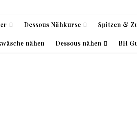
ter
Dessous Nähkurse
Spitzen & Z
zwäsche nähen
Dessous nähen
BH Gu