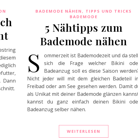
,
ON
BADEMODE NÄHEN
TIPPS UND TRICKS
BADEMODE
ach
5 Nähtipps zum
ht
Bademode nähen
S
estring
ommerzeit ist Bademodezeit und da stell
diesem
sich die Frage welcher Bikini ode
diglich
Badeanzug soll es diese Saison werden?
utter,
Nicht jeder will mit dem gleichen Badeteil i
. Dann
Freibad oder am See gesehen werden. Damit d
chnitt.
als Unikat mit deiner Bademode glänzen kannst
kannst du ganz einfach deinen Bikini ode
Badeanzug selber nähen.
WEITERLESEN