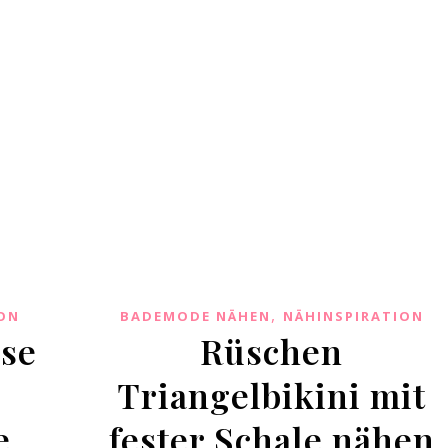
,
ON
BADEMODE NÄHEN
NÄHINSPIRATION
ose
Rüschen
Triangelbikini mit
e
fester Schale nähen