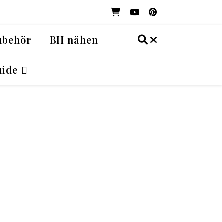
ubehör
BH nähen
ide