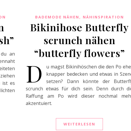
,
ON
BADEMODE NÄHEN
NÄHINSPIRATION
n
Bikinihose Butterfly
sh”
scrunch nähen
“butterfly flowers”
t du an
D
tennaht
u magst Bikinihöschen die den Po ehe
eiteten
knapper bedecken und etwas in Szen
 ziehen
setzen? Dann könnte der Butterfl
 ist es
scrunch etwas für dich sein. Denn durch di
lichten
Raffung am Po wird dieser nochmal meh
akzentuiert.
WEITERLESEN