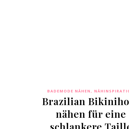
,
BADEMODE NÄHEN
NÄHINSPIRATI
Brazilian Bikinih
nähen für eine
schlankere Taill