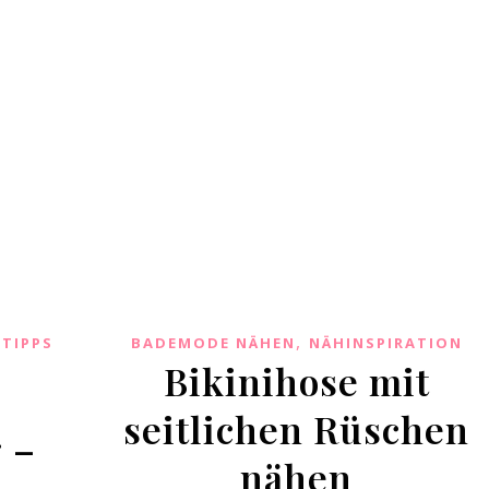
,
,
TIPPS
BADEMODE NÄHEN
NÄHINSPIRATION
Bikinihose mit
seitlichen Rüschen
 –
nähen