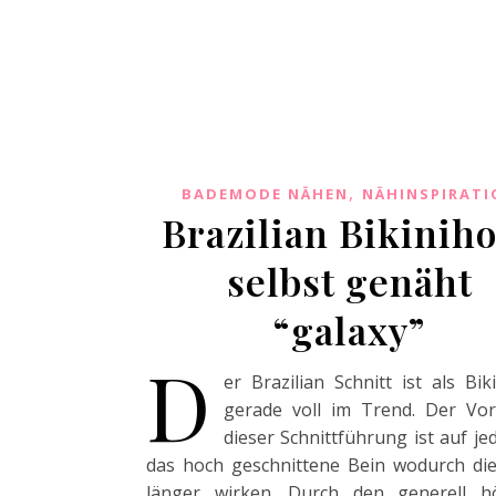
,
BADEMODE NÄHEN
NÄHINSPIRATI
Brazilian Bikinih
selbst genäht
“galaxy”
D
er Brazilian Schnitt ist als Bik
gerade voll im Trend. Der Vor
dieser Schnittführung ist auf jed
das hoch geschnittene Bein wodurch di
länger wirken. Durch den generell h