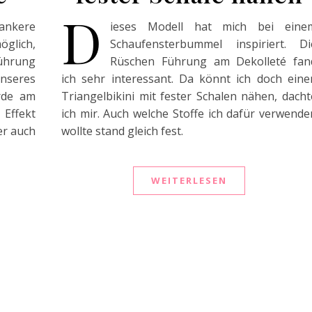
D
lankere
ieses Modell hat mich bei eine
glich,
Schaufensterbummel inspiriert. Di
ührung
Rüschen Führung am Dekolleté fan
unseres
ich sehr interessant. Da könnt ich doch eine
urde am
Triangelbikini mit fester Schalen nähen, dacht
 Effekt
ich mir. Auch welche Stoffe ich dafür verwende
er auch
wollte stand gleich fest.
WEITERLESEN