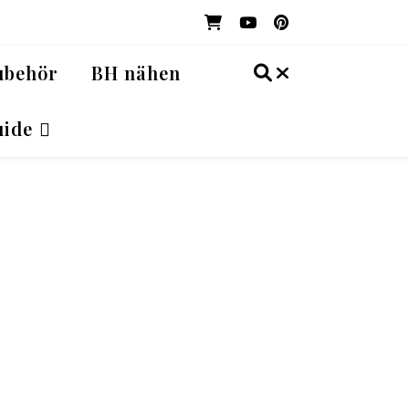
ubehör
BH nähen
ide