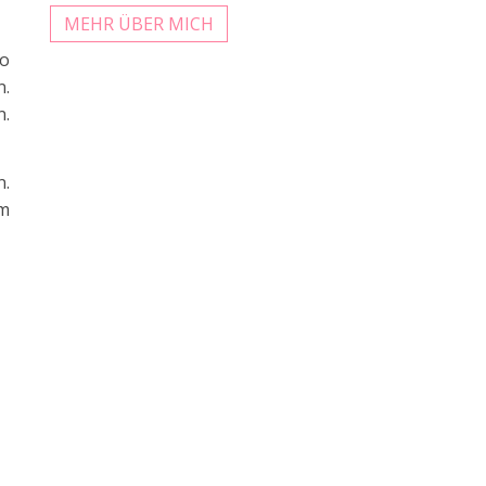
MEHR ÜBER MICH
so
n.
n.
n.
im