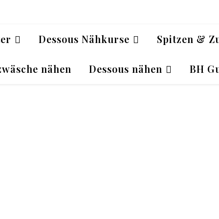
ter
Dessous Nähkurse
Spitzen & Z
zwäsche nähen
Dessous nähen
BH Gu