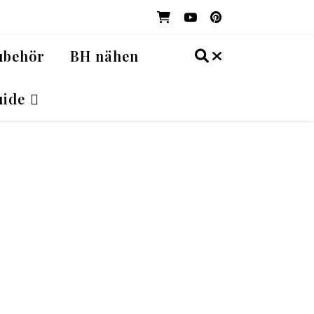
ubehör
BH nähen
ide