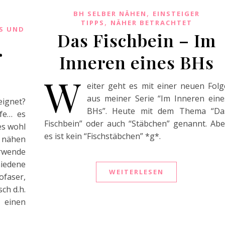
,
BH SELBER NÄHEN
EINSTEIGER
,
TIPPS
NÄHER BETRACHTET
S UND
Das Fischbein – Im
r
Inneren eines BHs
W
eiter geht es mit einer neuen Folg
aus meiner Serie “Im Inneren eine
ignet?
BHs”. Heute mit dem Thema “Da
fe… es
Fischbein” oder auch “Stäbchen” genannt. Abe
es wohl
es ist kein “Fischstäbchen” *g*.
 nähen
wende
edene
WEITERLESEN
ofaser,
sch d.h.
t einen