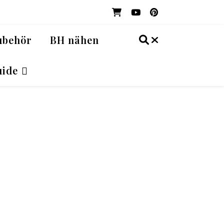
ubehör
BH nähen
ide