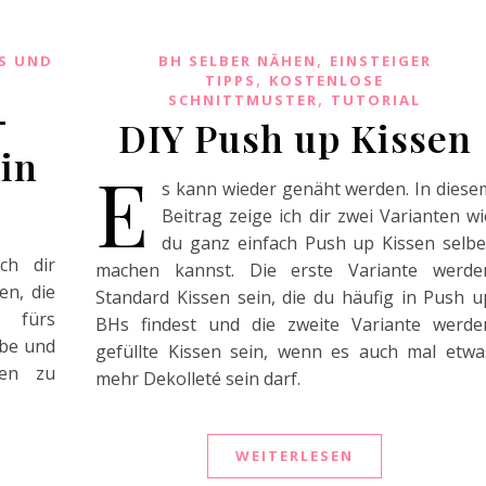
,
S UND
BH SELBER NÄHEN
EINSTEIGER
,
TIPPS
KOSTENLOSE
,
SCHNITTMUSTER
TUTORIAL
–
DIY Push up Kissen
ein
E
s kann wieder genäht werden. In diese
Beitrag zeige ich dir zwei Varianten wi
du ganz einfach Push up Kissen selbe
ch dir
machen kannst. Die erste Variante werde
en, die
Standard Kissen sein, die du häufig in Push u
 fürs
BHs findest und die zweite Variante werde
abe und
gefüllte Kissen sein, wenn es auch mal etwa
hen zu
mehr Dekolleté sein darf.
WEITERLESEN