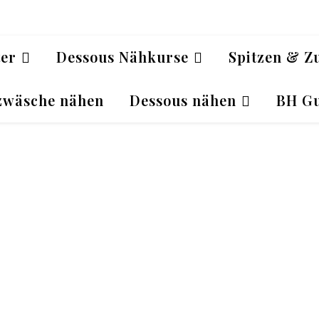
ter
Dessous Nähkurse
Spitzen & Z
zwäsche nähen
Dessous nähen
BH Gu