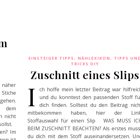
um
,
,
EINSTEIGER TIPPS
NÄHLEXIKON
TIPPS UN
TRICKS DIY
Zuschnitt eines Slips
I
 näher
ch hoffe mein letzter Beitrag war hilfreic
Stiche
und du konntest den passenden Stoff fü
ehen.
dich finden. Solltest du den Beitrag nich
it dem
mitbekommen haben, hier der Link
 nicht
Stoffauswahl für einen Slip WAS MUSS IC
sollst.
BEIM ZUSCHNITT BEACHTEN? Als erstes muss
ten? Im
du dich mit dem Stoff auseinandersetzen. Un
nen ist