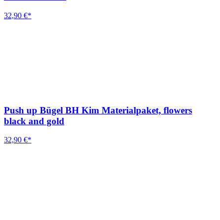
32,90 €*
Push up Bügel BH Kim Materialpaket, flowers
black and gold
32,90 €*