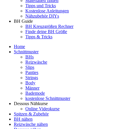
Materialien finden
Tipps und Tricks
Kostenlose Anleitungen
Nähzubehör DIYs
BH Guide
BH Kreuzgrößen Rechner
Finde deine BH Größe
Tipps & Tricks
Home
Schnittmuster
BHs
Reizwäsche
Slips
Panties
Strings
Body
Männer
Bademode
kostenlose Schnittmuster
Dessous Nähkurse
Online Videokurse
Spitzen & Zubehör
BH nähen
Reizwäsche nähen