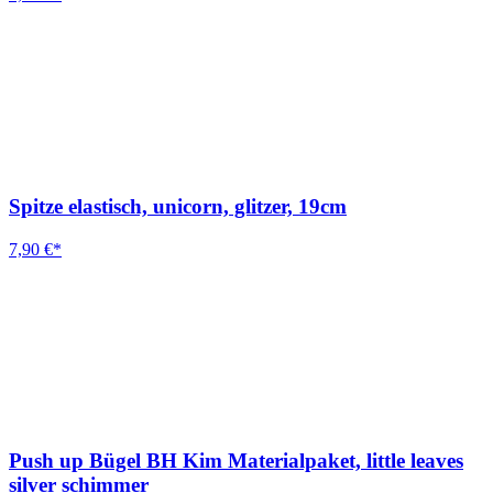
Spitze elastisch, unicorn, glitzer, 19cm
7,90 €*
Push up Bügel BH Kim Materialpaket, little leaves
silver schimmer