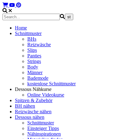
Home
Schnittmuster
BHs
Reizwäsche
Slips
Panties
Strings
Body
Männer
Bademode
kostenlose Schnittmuster
Dessous Nähkurse
Online Videokurse
Spitzen & Zubehör
BH nähen
Reizwäsche nähen
Dessous nähen
Schnittmuster
Einsteiger Tipps
Nähinspirationen