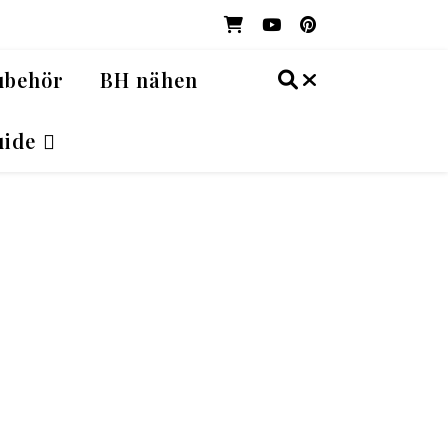
ubehör
BH nähen
ide