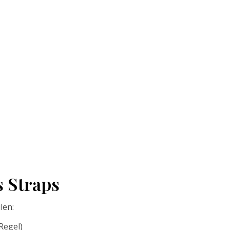
s Straps
len:
Regel)