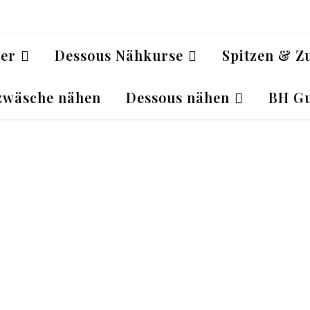
ter
Dessous Nähkurse
Spitzen & Z
zwäsche nähen
Dessous nähen
BH Gu