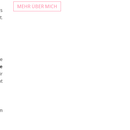
MEHR ÜBER MICH
Es
t.
se
fe
ir
nt
em