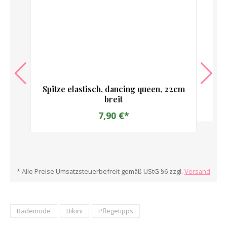
Spitze elastisch, dancing queen, 22cm
B
breit
7,90 €*
* Alle Preise Umsatzsteuerbefreit gemäß UStG §6 zzgl.
Versand
Bademode
Bikini
Pflegetipps