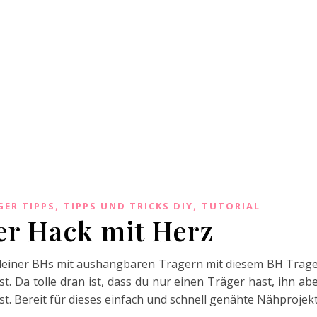
,
,
GER TIPPS
TIPPS UND TRICKS DIY
TUTORIAL
er Hack mit Herz
n deiner BHs mit aushängbaren Trägern mit diesem BH Träg
. Da tolle dran ist, dass du nur einen Träger hast, ihn ab
t. Bereit für dieses einfach und schnell genähte Nähprojek