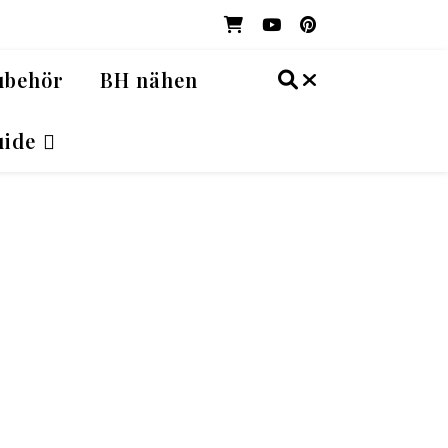
ubehör
BH nähen
ide