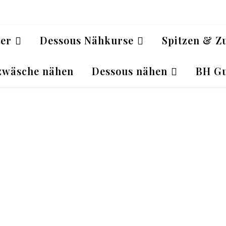
ter
Dessous Nähkurse
Spitzen & Z
zwäsche nähen
Dessous nähen
BH Gu